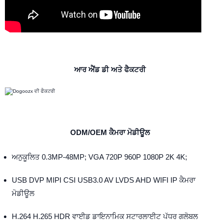
ਆਰ ਐਂਡ ਡੀ ਅਤੇ ਫੈਕਟਰੀ
ODM/OEM ਕੈਮਰਾ ਮੋਡੀਊਲ
ਅਨੁਕੂਲਿਤ 0.3MP-48MP; VGA 720P 960P 1080P 2K 4K;
USB DVP MIPI CSI USB3.0 AV LVDS AHD WIFI IP ਕੈਮਰਾ
ਮੋਡੀਊਲ
H.264 H.265 HDR ਵਾਈਡ ਡਾਇਨਾਮਿਕ ਸਟਾਰਲਾਈਟ ਪੱਧਰ ਗਲੋਬਲ