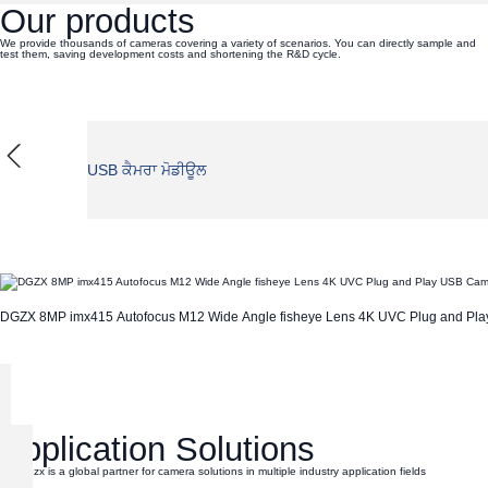
Our products
We provide thousands of cameras covering a variety of scenarios. You can directly sample and
test them, saving development costs and shortening the R&D cycle.
USB ਕੈਮਰਾ ਮੋਡੀਊਲ
DGZX 8MP imx415 Autofocus M12 Wide Angle fisheye Lens 4K UVC Plug and Pl
Application Solutions
Dogoozx is a global partner for camera solutions in multiple industry application fields