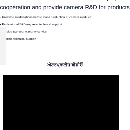
cooperation and provide camera R&D for products
▪ Unlimited modifications before mass production of camera modules
▪ Professional R&D engineer technical support
▪ Provide two-year warranty service
▪ Lifetime technical support
ਐਂਟਰਪ੍ਰਾਈਜ਼ ਵੀਡੀਓ