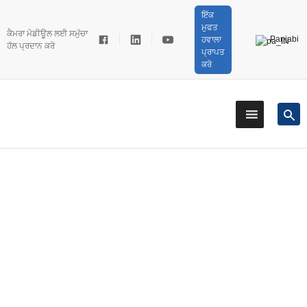
ਇੱਕ
ਮੁਫਤ
ਕੈਮਰਾ ਮੋਡੀਊਲ ਲਈ ਸਮੁੱਚਾ
Panjabi
ਹਵਾਲਾ
ਹੱਲ ਪ੍ਰਦਾਨ ਕਰੋ
ਪ੍ਰਾਪਤ
ਕਰੋ