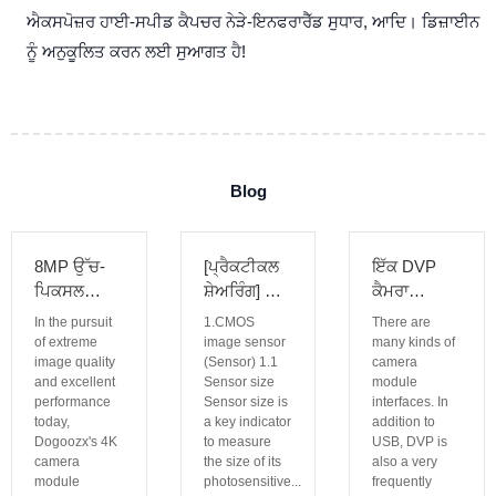
ਐਕਸਪੋਜ਼ਰ ਹਾਈ-ਸਪੀਡ ਕੈਪਚਰ ਨੇੜੇ-ਇਨਫਰਾਰੈੱਡ ਸੁਧਾਰ, ਆਦਿ। ਡਿਜ਼ਾਈਨ
ਨੂੰ ਅਨੁਕੂਲਿਤ ਕਰਨ ਲਈ ਸੁਆਗਤ ਹੈ!
Blog
8MP ਉੱਚ-
[ਪ੍ਰੈਕਟੀਕਲ
ਇੱਕ DVP
ਪਿਕਸਲ
ਸ਼ੇਅਰਿੰਗ] ਇਹ
ਕੈਮਰਾ
ਕੈਮਰਾ ਨਵਾਂ
ਲੇਖ ਤੁਹਾਨੂੰ
ਮੋਡੀਊਲ ਕੀ
In the pursuit
1.CMOS
There are
ਸਟਾਰ:
ਕੈਮਰਾ
ਹੈ? ਇਹ ਮੁੱਖ
of extreme
image sensor
many kinds of
IMX678 4K
image quality
ਮੋਡੀਊਲ
(Sensor) 1.1
ਤੌਰ 'ਤੇ ਕਿਸ
camera
and excellent
Sensor size
module
ਕੈਮਰਾ
CMOS
ਲਈ ਵਰਤਿਆ
performance
Sensor size is
interfaces. In
ਮੋਡੀਊਲ ਦਾ
ਇਮੇਜ ਸੈਂਸਰ
ਜਾਂਦਾ ਹੈ?
today,
a key indicator
addition to
ਅਸਧਾਰਨ
(ਸੈਂਸਰ) ਅਤੇ
Dogoozx's 4K
to measure
USB, DVP is
ਸੁਹਜ!
ਲੈਂਸ ਨੂੰ ਸਮਝਣ
camera
the size of its
also a very
module
photosensitive...
frequently
ਵਿੱਚ ਮਦਦ