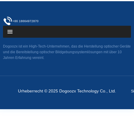
+86 18664972870
Dogoozx ist ein High-Tech-Unternehmen, das die Herstellung optischer Geräte
und die Bereitstellung optischer Bildgebungssystemlösungen mit über 10
Jahren Erfahrung vereint.
Urheberrecht © 2025 Dogoozx Technology Co., Ltd.
S