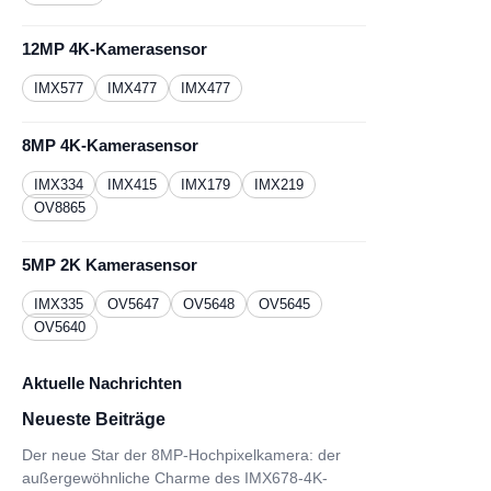
12MP 4K-Kamerasensor
IMX577
IMX477
IMX477
8MP 4K-Kamerasensor
IMX334
IMX415
IMX179
IMX219
OV8865
5MP 2K Kamerasensor
IMX335
OV5647
OV5648
OV5645
OV5640
Aktuelle Nachrichten
Neueste Beiträge
Der neue Star der 8MP-Hochpixelkamera: der
außergewöhnliche Charme des IMX678-4K-