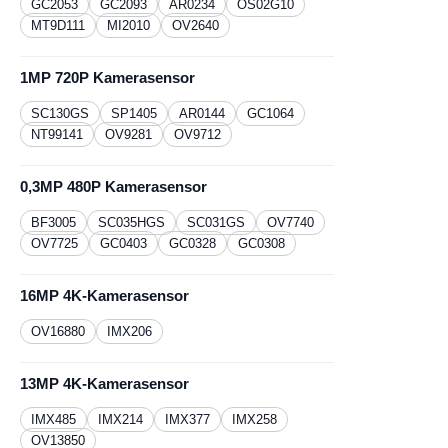
GC2053
GC2093
AR0234
OS02G10
MT9D111
MI2010
OV2640
1MP 720P Kamerasensor
SC130GS
​SP1405
AR0144
GC1064
NT99141
OV9281
OV9712
0,3MP 480P Kamerasensor
BF3005
SC035HGS
SC031GS
OV7740
OV7725
GC0403
GC0328
GC0308
16MP 4K-Kamerasensor
OV16880
IMX206
13MP 4K-Kamerasensor
IMX485
IMX214
IMX377
IMX258
OV13850