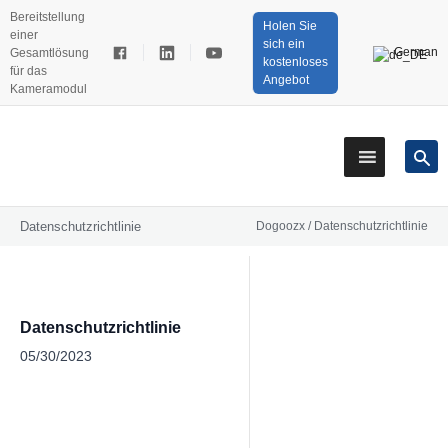
Bereitstellung
Holen Sie
einer
sich ein
German
Gesamtlösung
kostenloses
für das
Angebot
Kameramodul
Datenschutzrichtlinie
Dogoozx
/
Datenschutzrichtlinie
Datenschutzrichtlinie
05/30/2023