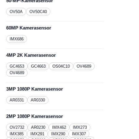
50-MP-Kamerasensor
OV50A
OV50C40
60MP Kamerasensor
IMX686
4MP 2K Kamerasensor
GC4653
GC4663
OS04C10
OV4689
OV4689
3MP 1080P Kamerasensor
AR0331
​AR0330
2MP 1080P Kamerasensor
OV2732
AR0230
IMX462
IMX273
IMX385
IMX291
IMX290
IMX307