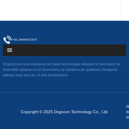
+86 18664972870
Dogoozx est une entreprise de haute technologie intégrant la fabrication de
dispositifs optiques et un fournisseur de solutions de systèmes d'imagerie
optique avec plus de 10 ans d'expérience.
P
Copyright © 2025 Dogoozx Technology Co., Ltd.
d
si