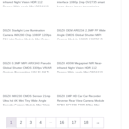
infrared Night Vision HDR 112
interface 1080p 2mp OV2735 smart
Degree Wide-angle Mipi OS04A10
home drone image transmission
Camera Module
camera module
DGZX Starlight Low Illumination
DGZX OEM AR0234 2.3MP FF Wide
Camera IMX290 Chip 1080P 120fps
Angle CMOS Global Shutter MIPI
Fill Light Option Module Mipi Output
Camera Module 1080P 120FPS RGB
Wide Dynamic
AI Drone Camera Module
DGZX 0.3MP MIPI ARX3A0 Pseudo
DGZX 400W Megapixel NIR Near-
Global Shutter CMOS 330fps VR/AR
infrared Night Vision HDR 112
Gesture Recognition UAV SLAM Tiny
Degree Wide-angle Mipi OS04A10
Camera Module
Camera Module
DGZX IMX230 CMOS Sensor 21mp
DGZX 1MP HD Car Car Recorder
Ultra hd 4K Mini Tiny Wide Angle
Reverse Rear View Camera Module
Security Camera Module Mipi 24pin
PCBA SC1336 720P 60fps Mipi
fpc
Interface
1
2
3
4
…
16
17
18
→