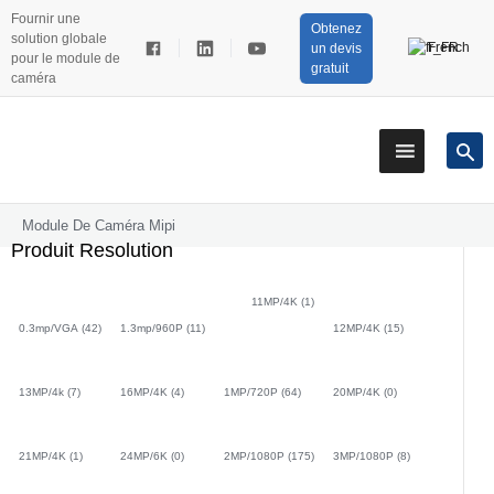
Fournir une
Obtenez
solution globale
French
un devis
pour le module de
gratuit
caméra
Module De Caméra Mipi
Produit Resolution
11MP/4K
(1)
0.3mp/VGA
(42)
1.3mp/960P
(11)
12MP/4K
(15)
13MP/4k
(7)
16MP/4K
(4)
1MP/720P
(64)
20MP/4K
(0)
21MP/4K
(1)
24MP/6K
(0)
2MP/1080P
(175)
3MP/1080P
(8)