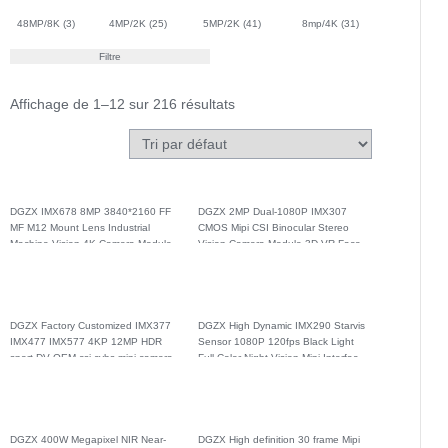
48MP/8K
(3)
4MP/2K
(25)
5MP/2K
(41)
8mp/4K
(31)
Filtre
Affichage de 1–12 sur 216 résultats
DGZX IMX678 8MP 3840*2160 FF
DGZX 2MP Dual-1080P IMX307
MF M12 Mount Lens Industrial
CMOS Mipi CSI Binocular Stereo
Machine Vision 4K Camera Module
Vision Camera Module 3D VR Face
for ATM Self-service Terminal
Recognition
DGZX Factory Customized IMX377
DGZX High Dynamic IMX290 Starvis
IMX477 IMX577 4KP 12MP HDR
Sensor 1080P 120fps Black Light
sport DV OEM csi cvbs mipi camera
Full Color Night Vision Mipi Interface
module
Camera Module
DGZX 400W Megapixel NIR Near-
DGZX High definition 30 frame Mipi