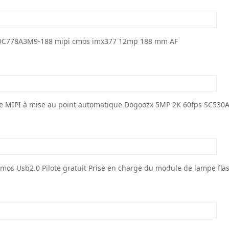
-DC778A3M9-188 mipi cmos imx377 12mp 188 mm AF
ge MIPI à mise au point automatique Dogoozx 5MP 2K 60fps SC530A
os Usb2.0 Pilote gratuit Prise en charge du module de lampe fla