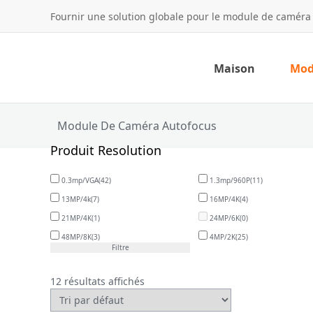
Fournir une solution globale pour le module de caméra
Maison
Mod
Module De Caméra Autofocus
Produit Resolution
0.3mp/VGA
(42)
1.3mp/960P
(11)
13MP/4k
(7)
16MP/4K
(4)
21MP/4K
(1)
24MP/6K
(0)
48MP/8K
(3)
4MP/2K
(25)
Filtre
12 résultats affichés