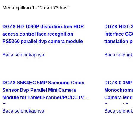
Menampilkan 1–12 dari 73 hasil
DGZX HD 1080P distortion-free HDR
DGZX HD 0.
access control face recognition
interface G
PS5260 parallel dvp camera module
translation 
Baca selengkapnya
Baca seleng
DGZX S5K4EC 5MP Samsung Cmos
DGZX 0.3MP 
Sensor Dvp Parallel Mini Camera
Monochrome 
Module for Tablet/Scanner/PC/CCTV
Camera Modu
Camera
Payment Dev
Baca selengkapnya
Baca seleng