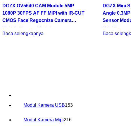
DGZX OV5640 CAM Module 5MP
DGZX Mini Si
1080P 30FPS AF FF MIPI with IR-CUT
Angle 0.3M
CMOS Face Regocnize Camera
Sensor Modul
Module Sensor Module
Vein Recogn
Baca selengkapnya
Baca seleng
153
Modul Kamera USB
153
Produk
216
Modul Kamera Mipi
216
Produk