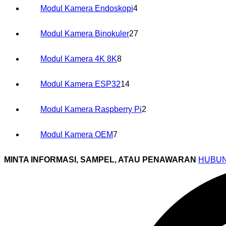
4
Modul Kamera Endoskopi
4
Produk
27
Modul Kamera Binokuler
27
Produk
8
Modul Kamera 4K 8K
8
Produk
14
Modul Kamera ESP32
14
Produk
2
Modul Kamera Raspberry Pi
2
Produk
7
Modul Kamera OEM
7
Produk
MINTA INFORMASI, SAMPEL, ATAU PENAWARAN
HUBUN