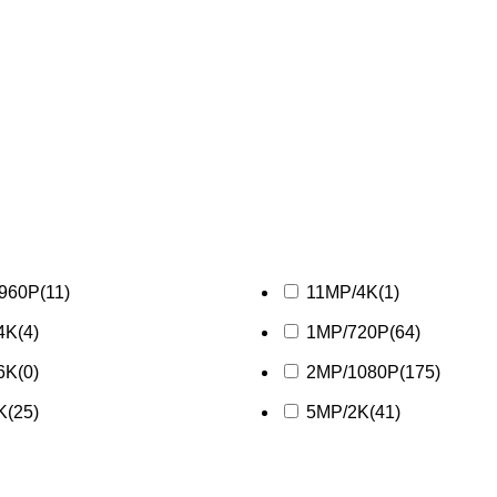
/960P
(11)
11MP/4K
(1)
4K
(4)
1MP/720P
(64)
6K
(0)
2MP/1080P
(175)
K
(25)
5MP/2K
(41)