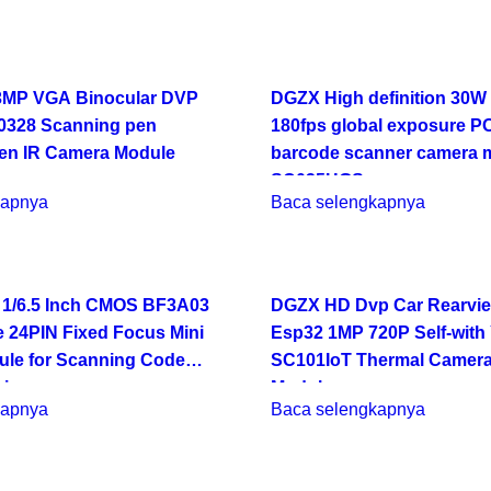
3MP VGA Binocular DVP
DGZX High definition 30W
C0328 Scanning pen
180fps global exposure P
pen IR Camera Module
barcode scanner camera 
SC035HGS
kapnya
Baca selengkapnya
1/6.5 Inch CMOS BF3A03
DGZX HD Dvp Car Rearvi
24PIN Fixed Focus Mini
Esp32 1MP 720P Self-with
le for Scanning Code
SC101IoT Thermal Camera
ice
Module
kapnya
Baca selengkapnya