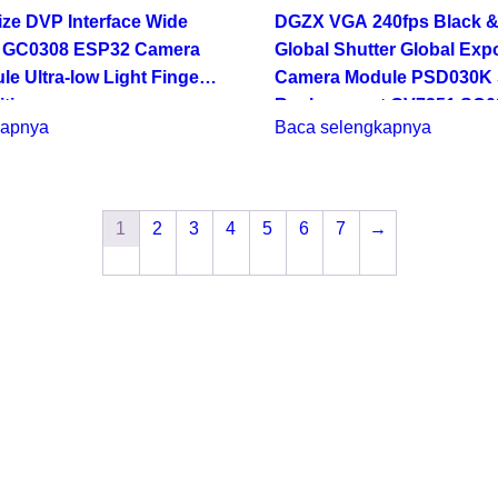
ze DVP Interface Wide
DGZX VGA 240fps Black &
P GC0308 ESP32 Camera
Global Shutter Global Exp
e Ultra-low Light Finger
Camera Module PSD030K 
ition
Replacement OV7251 SC
kapnya
Baca selengkapnya
1
2
3
4
5
6
7
→