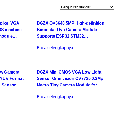
 pixel VGA
DGZX OV5640 5MP High-definition
OS machine
Binocular Dvp Camera Module
module
Supports ESP32 STM32
MicrocontrollerCamera Module
Baca selengkapnya
ew Camera
DGZX Mini CMOS VGA Low Light
 YUV Format
Sensor Omnivision OV7725 0.3Mp
 Sensor
Macro Tiny Camera Module for
Medical Vein Finder
Baca selengkapnya