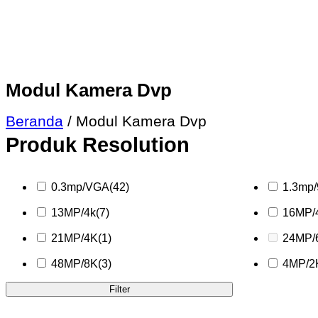
Modul Kamera Dvp
Beranda
/ Modul Kamera Dvp
Produk Resolution
0.3mp/VGA
(42)
1.3mp
13MP/4k
(7)
16MP/
21MP/4K
(1)
24MP/
48MP/8K
(3)
4MP/2
Filter