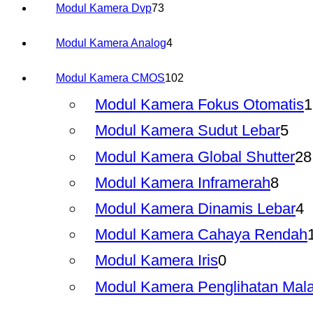
73
Modul Kamera Dvp
73
Produk
4
Modul Kamera Analog
4
Produk
102
Modul Kamera CMOS
102
Produk
Modul Kamera Fokus Otomatis
1
5
Modul Kamera Sudut Lebar
5
Pro
Modul Kamera Global Shutter
28
8
Modul Kamera Inframerah
8
Prod
4
Modul Kamera Dinamis Lebar
4
P
Modul Kamera Cahaya Rendah
0
Modul Kamera Iris
0
Produk
Modul Kamera Penglihatan Mal