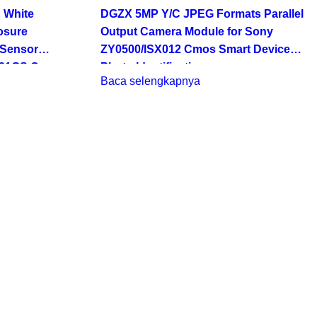
 White
DGZX 5MP Y/C JPEG Formats Parallel
osure
Output Camera Module for Sony
Sensor
ZY0500/ISX012 Cmos Smart Device
031GS Cmos
Photo Identification
Baca selengkapnya