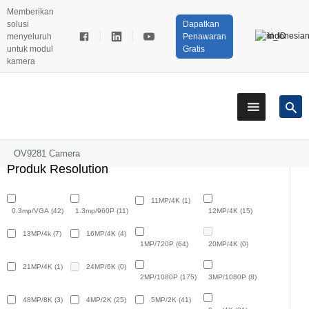
Memberikan
solusi
Dapatkan
Indonesia
menyeluruh
Penawaran
untuk modul
Gratis
kamera
OV9281 Camera
Produk Resolution
11MP/4K
(1)
0.3mp/VGA
(42)
1.3mp/960P
(11)
12MP/4K
(15)
13MP/4k
(7)
16MP/4K
(4)
1MP/720P
(64)
20MP/4K
(0)
21MP/4K
(1)
24MP/6K
(0)
2MP/1080P
(175)
3MP/1080P
(8)
48MP/8K
(3)
4MP/2K
(25)
5MP/2K
(41)