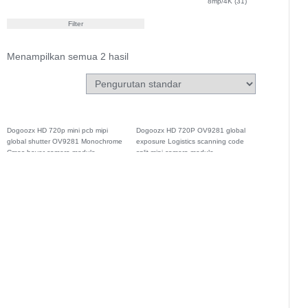
8mp/4K
(31)
Filter
Menampilkan semua 2 hasil
Dogoozx HD 720p mini pcb mipi
Dogoozx HD 720P OV9281 global
global shutter OV9281 Monochrome
exposure Logistics scanning code
Cmos hover camera module
split mipi camera module