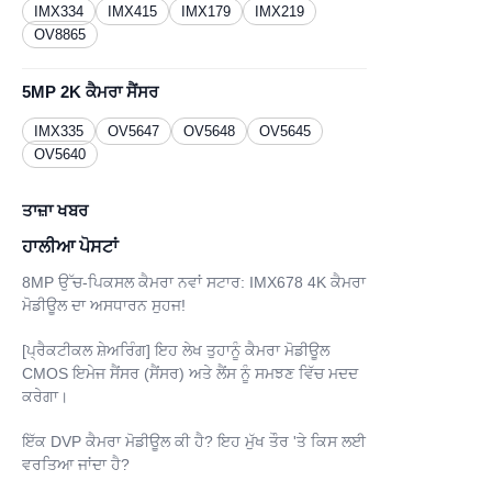
IMX334
IMX415
IMX179
IMX219
OV8865
5MP 2K ਕੈਮਰਾ ਸੈਂਸਰ
IMX335
OV5647
OV5648
OV5645
OV5640
ਤਾਜ਼ਾ ਖਬਰ
ਹਾਲੀਆ ਪੋਸਟਾਂ
8MP ਉੱਚ-ਪਿਕਸਲ ਕੈਮਰਾ ਨਵਾਂ ਸਟਾਰ: IMX678 4K ਕੈਮਰਾ
ਮੋਡੀਊਲ ਦਾ ਅਸਧਾਰਨ ਸੁਹਜ!
[ਪ੍ਰੈਕਟੀਕਲ ਸ਼ੇਅਰਿੰਗ] ਇਹ ਲੇਖ ਤੁਹਾਨੂੰ ਕੈਮਰਾ ਮੋਡੀਊਲ
CMOS ਇਮੇਜ ਸੈਂਸਰ (ਸੈਂਸਰ) ਅਤੇ ਲੈਂਸ ਨੂੰ ਸਮਝਣ ਵਿੱਚ ਮਦਦ
ਕਰੇਗਾ।
ਇੱਕ DVP ਕੈਮਰਾ ਮੋਡੀਊਲ ਕੀ ਹੈ? ਇਹ ਮੁੱਖ ਤੌਰ 'ਤੇ ਕਿਸ ਲਈ
ਵਰਤਿਆ ਜਾਂਦਾ ਹੈ?