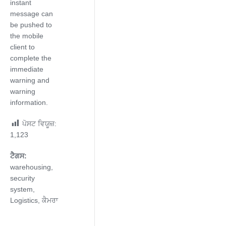
instant
message can
be pushed to
the mobile
client to
complete the
immediate
warning and
warning
information.
ਪੋਸਟ ਵਿਯੂਜ਼:
1,123
ਟੈਗਸ:
warehousing
,
security
system
,
Logistics
,
ਕੈਮਰਾ