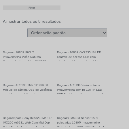
Filter
A mostrar todos os 8 resultados
Dogoozx 1080P IRCUT
Dogoozx 1080P OV2735 IR-LED
Infravermelho Visão Noturna
controle de acesso USB com
Comutação Automática OV2735
microfone vídeo porteiro módulo de
Módulo de Câmera USB
câmera 2MP
Dogoozx AR0130 1MP 1280×960
Dogoozx AR0130 Visão noturna
Módulo de câmera USB de vigilância
infravermelha com IR-CUT IR-LED
por vídeo com visão noturna
USB Módulo de câmera de controle
infravermelha
de acesso
Dogoozx para Sony IMX323 IMX317
Dogoozx IMX323 Sensor 1/2,9
IMX290 Ar0231 Web Cam Mipi Dvp
polegadas 1080P Infravermelho
Cctv Módulo de câmera de rede
Visão Noturna USB h264 Módulo de