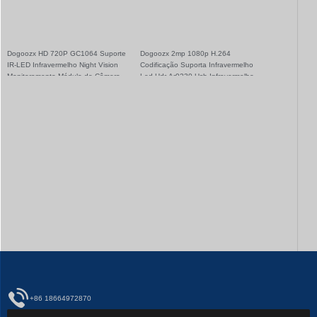
Câmera IR
Dogoozx HD 720P GC1064 Suporte
Dogoozx 2mp 1080p H.264
IR-LED Infravermelho Night Vision
Codificação Suporta Infravermelho
Monitoramento Módulo de Câmera
Led Hdr Ar0230 Usb Infravermelho
USB
Visão Noturna Câmera de Vigilância
+86 18664972870