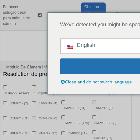
Fornecer
Obtenha
solução geral
um
Portugues
para módulo de
orçamento
câmera
gratuito
We've detected you might be speak
English
Módulo De Câmera Infravermelha
Resolution do produto
Close and do not switch language
11MP/4K
(1)
0.3mp/VGA
(42)
1.3mp/960P
(11)
12MP/4K
(15)
13MP/4k
(7)
16MP/4K
(4)
1MP/720P
(64)
20MP/4K
(0)
21MP/4K
(1)
24MP/6K
(0)
2MP/1080P
(175)
3MP/1080P
(8)
48MP/8K
(3)
4MP/2K
(25)
5MP/2K
(41)
8mp/4K
(31)