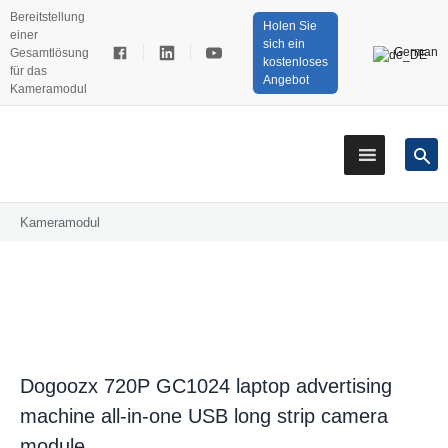
Bereitstellung
Holen Sie
einer
sich ein
German
Gesamtlösung
kostenloses
für das
Angebot
Kameramodul
Kameramodul
Dogoozx 720P GC1024 laptop advertising
machine all-in-one USB long strip camera
module