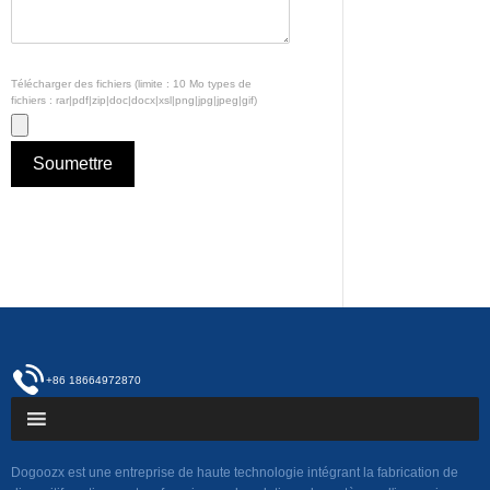
Télécharger des fichiers (limite : 10 Mo types de
fichiers : rar|pdf|zip|doc|docx|xsl|png|jpg|jpeg|gif)
+86 18664972870
Dogoozx est une entreprise de haute technologie intégrant la fabrication de