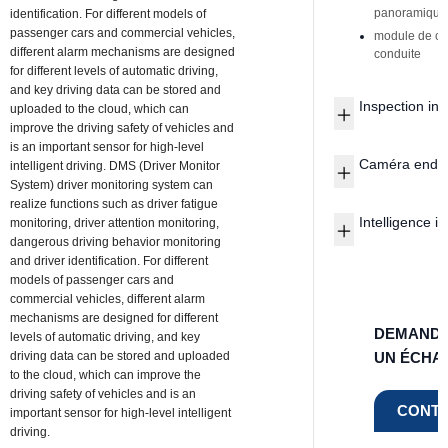
panoramique
identification. For different models of
passenger cars and commercial vehicles,
module de ca
different alarm mechanisms are designed
conduite
for different levels of automatic driving,
and key driving data can be stored and
Inspection ind
uploaded to the cloud, which can
improve the driving safety of vehicles and
is an important sensor for high-level
Caméra endos
intelligent driving. DMS (Driver Monitor
System) driver monitoring system can
realize functions such as driver fatigue
Intelligence i
monitoring, driver attention monitoring,
dangerous driving behavior monitoring
and driver identification. For different
models of passenger cars and
commercial vehicles, different alarm
mechanisms are designed for different
DEMANDE
levels of automatic driving, and key
driving data can be stored and uploaded
UN ÉCHAN
to the cloud, which can improve the
driving safety of vehicles and is an
CONTA
important sensor for high-level intelligent
driving.