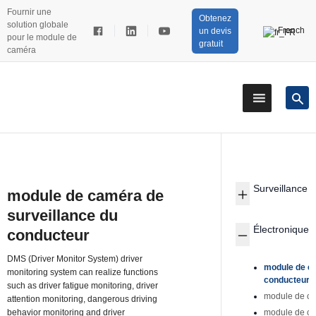
Fournir une
Obtenez
solution globale
French
un devis
pour le module de
gratuit
caméra
Surveillance d
module de caméra de
surveillance du
Électronique 
conducteur
DMS (Driver Monitor System) driver
module de ca
monitoring system can realize functions
conducteur
such as driver fatigue monitoring, driver
module de ca
attention monitoring, dangerous driving
behavior monitoring and driver
module de ca