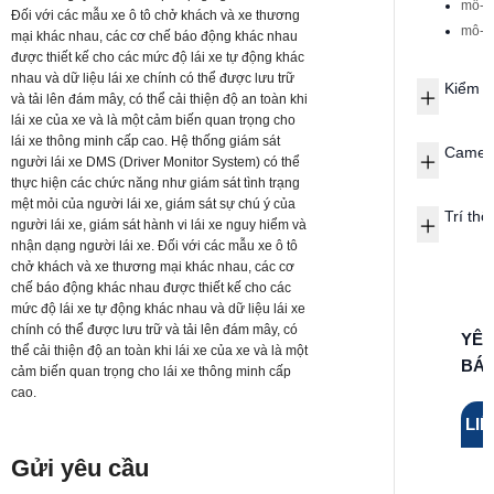
mô-đ
Đối với các mẫu xe ô tô chở khách và xe thương
mô-đu
mại khác nhau, các cơ chế báo động khác nhau
được thiết kế cho các mức độ lái xe tự động khác
nhau và dữ liệu lái xe chính có thể được lưu trữ
Kiểm t
và tải lên đám mây, có thể cải thiện độ an toàn khi
lái xe của xe và là một cảm biến quan trọng cho
lái xe thông minh cấp cao. Hệ thống giám sát
Camera
người lái xe DMS (Driver Monitor System) có thể
thực hiện các chức năng như giám sát tình trạng
mệt mỏi của người lái xe, giám sát sự chú ý của
Trí th
người lái xe, giám sát hành vi lái xe nguy hiểm và
nhận dạng người lái xe. Đối với các mẫu xe ô tô
chở khách và xe thương mại khác nhau, các cơ
chế báo động khác nhau được thiết kế cho các
mức độ lái xe tự động khác nhau và dữ liệu lái xe
chính có thể được lưu trữ và tải lên đám mây, có
YÊU
thể cải thiện độ an toàn khi lái xe của xe và là một
BÁO
cảm biến quan trọng cho lái xe thông minh cấp
cao.
LIÊ
Gửi yêu cầu