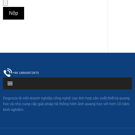
+86 18664972870
Dogoozx là một doanh nghiệp công nghệ cao tích hợp sản xuất thiết bị quang
học và nhà cung cấp giải pháp hệ thống hình ảnh quang học với hơn 10 năm
kinh nghiệm.