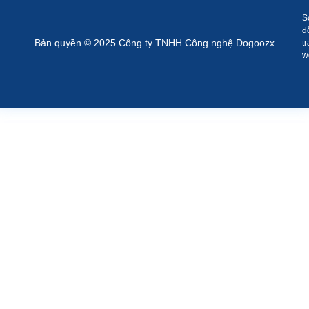
S
đ
Bản quyền © 2025 Công ty TNHH Công nghệ Dogoozx
t
w