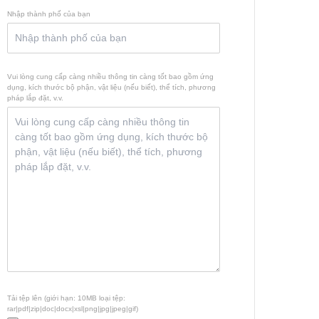
Nhập thành phố của bạn
Vui lòng cung cấp càng nhiều thông tin càng tốt bao gồm ứng
dụng, kích thước bộ phận, vật liệu (nếu biết), thể tích, phương
pháp lắp đặt, v.v.
Tải tệp lên (giới hạn: 10MB loại tệp:
rar|pdf|zip|doc|docx|xsl|png|jpg|jpeg|gif)