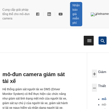
Nhận
Cung cấp giải pháp
báo
Vietname
tổng thể cho mô-đun
giá
camera
miễn
phí
Giám s
mô-đun camera giám sát
tài xế
Thiết b
Hệ thống giám sát người lái xe DMS (Driver
Monitor System) có thể thực hiện các chức năng
như giám sát tình trạng mệt mỏi của người lái xe,
mô-đ
giám sát sự chú ý của người lái xe, giám sát hành
mô-đu
vi lái xe nguy hiểm và nhận dạng người lái xe.