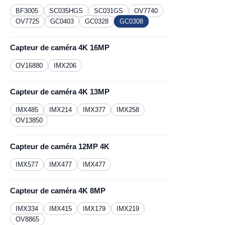
BF3005
SC035HGS
SC031GS
OV7740
OV7725
GC0403
GC0328
GC0308
Capteur de caméra 4K 16MP
OV16880
IMX206
Capteur de caméra 4K 13MP
IMX485
IMX214
IMX377
IMX258
OV13850
Capteur de caméra 12MP 4K
IMX577
IMX477
IMX477
Capteur de caméra 4K 8MP
IMX334
IMX415
IMX179
IMX219
OV8865