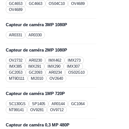
GC4653
GC4663
OS04C10
OV4689
OV4689
Capteur de caméra 3MP 1080P
AR0331
AR0330
Capteur de caméra 2MP 1080P
OV2732
AR0230
​IMX462
IMX273
IMX385
IMX291
IMX290
IMX307
GC2053
GC2093
AR0234
OS02G10
MT9D111
MI2010
OV2640
Capteur de caméra 1MP 720P
SC130GS
SP1405
AR0144
GC1064
NT99141
OV9281
OV9712
Capteur de caméra 0,3 MP 480P