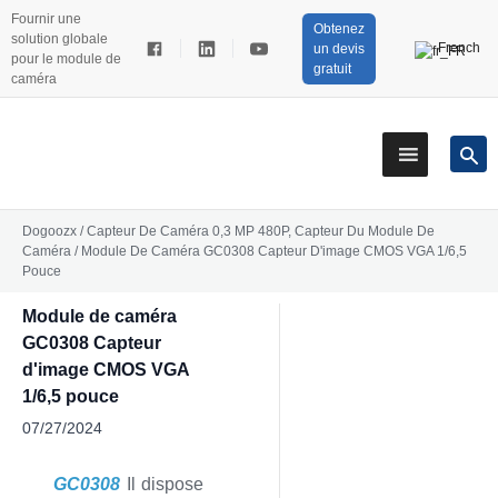
Fournir une
Obtenez
solution globale
French
un devis
pour le module de
gratuit
caméra
Dogoozx
/
Capteur De Caméra 0,3 MP 480P
,
Capteur Du Module De
Caméra
/
Module De Caméra GC0308 Capteur D'image CMOS VGA 1/6,5
Pouce
Module de caméra
GC0308 Capteur
d'image CMOS VGA
1/6,5 pouce
07/27/2024
GC0308
Il dispose