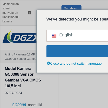
Memberikan
solusi
Dapatkan
Indonesi
menyeluruh
Penawaran
untuk modul
Gratis
We've detected you might be speak
kamera
English
Anjing
/
Kamera 0,3MP 480P
,
Modul Sensor Kamera
/
Modul Kamera
GC0308 Sensor Gambar VGA CMOS 1/6,5 Inci
Close and do not switch language
Modul Kamera
GC0308 Sensor
Gambar VGA CMOS
1/6,5 inci
07/27/2024
GC0308
memiliki