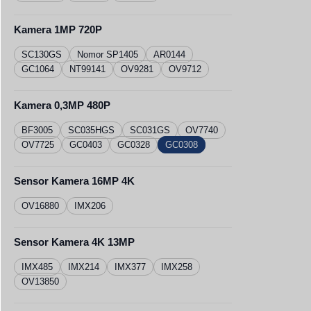
Kamera 1MP 720P
SC130GS
Nomor SP1405
AR0144
GC1064
NT99141
OV9281
OV9712
Kamera 0,3MP 480P
BF3005
SC035HGS
SC031GS
OV7740
OV7725
GC0403
GC0328
GC0308
Sensor Kamera 16MP 4K
OV16880
IMX206
Sensor Kamera 4K 13MP
IMX485
IMX214
IMX377
IMX258
OV13850