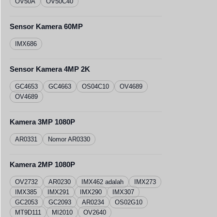
OV50A
OV50C40
Sensor Kamera 60MP
IMX686
Sensor Kamera 4MP 2K
GC4653
GC4663
OS04C10
OV4689
OV4689
Kamera 3MP 1080P
AR0331
Nomor AR0330
Kamera 2MP 1080P
OV2732
AR0230
IMX462 adalah
IMX273
IMX385
IMX291
IMX290
IMX307
GC2053
GC2093
AR0234
OS02G10
MT9D111
MI2010
OV2640