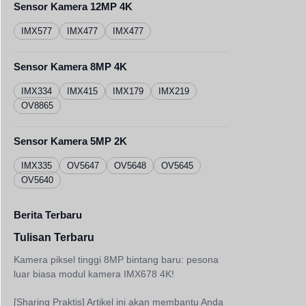
Sensor Kamera 12MP 4K
IMX577
IMX477
IMX477
Sensor Kamera 8MP 4K
IMX334
IMX415
IMX179
IMX219
OV8865
Sensor Kamera 5MP 2K
IMX335
OV5647
OV5648
OV5645
OV5640
Berita Terbaru
Tulisan Terbaru
Kamera piksel tinggi 8MP bintang baru: pesona
luar biasa modul kamera IMX678 4K!
[Sharing Praktis] Artikel ini akan membantu Anda