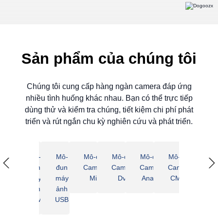
Sản phẩm của chúng tôi
Chúng tôi cung cấp hàng ngàn camera đáp ứng
nhiều tình huống khác nhau. Bạn có thể trực tiếp
dùng thử và kiểm tra chúng, tiết kiệm chi phí phát
triển và rút ngắn chu kỳ nghiên cứu và phát triển.
Mô-đun
Mô-
Mô-
Mô-đun
Mô-đun
Mô-đun
Mô-đun
Mô-đu
máy ảnh
đun
đun
Camera
Camera
Camera
Camera
Camer
Raspberry
máy
máy
Mipi
Dvp
Analog
CMOS
Nội so
Pi
ảnh
ảnh
OEM
USB