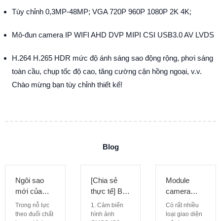
Tùy chỉnh 0,3MP-48MP; VGA 720P 960P 1080P 2K 4K;
Mô-đun camera IP WIFI AHD DVP MIPI CSI USB3.0 AV LVDS
H.264 H.265 HDR mức độ ánh sáng sao động rộng, phơi sáng
toàn cầu, chụp tốc độ cao, tăng cường cận hồng ngoại, v.v.
Chào mừng bạn tùy chỉnh thiết kế!
Blog
Ngôi sao
[Chia sẻ
Module
mới của
thực tế] Bài
camera
camera
viết này sẽ
DVP là gì?
Trong nỗ lực
1. Cảm biến
Có rất nhiều
8MP độ
giúp bạn
Nó chủ yếu
theo đuổi chất
hình ảnh
loại giao diện