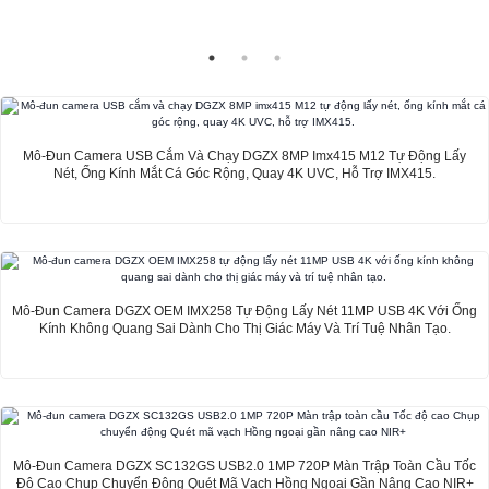
Mô-Đun Camera USB Cắm Và Chạy DGZX 8MP Imx415 M12 Tự Động Lấy
Nét, Ống Kính Mắt Cá Góc Rộng, Quay 4K UVC, Hỗ Trợ IMX415.
Mô-Đun Camera DGZX OEM IMX258 Tự Động Lấy Nét 11MP USB 4K Với Ống
Kính Không Quang Sai Dành Cho Thị Giác Máy Và Trí Tuệ Nhân Tạo.
Mô-Đun Camera DGZX SC132GS USB2.0 1MP 720P Màn Trập Toàn Cầu Tốc
Độ Cao Chụp Chuyển Động Quét Mã Vạch Hồng Ngoại Gần Nâng Cao NIR+