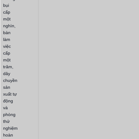
bụi
cấp
một
nghìn,
bàn
làm
việc
cấp
một
trăm,
dây
chuyền
sản
xuất tự
động
và
phòng
thử
nghiệm
hoàn