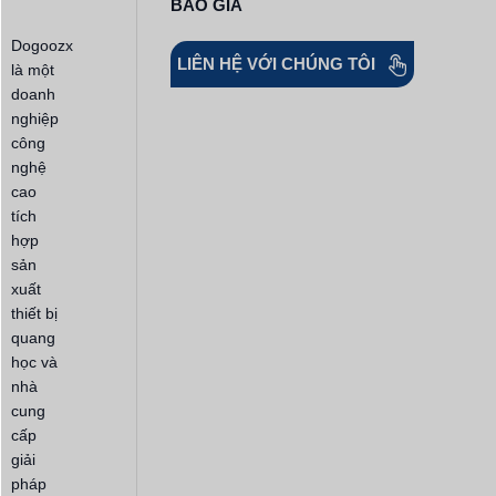
BÁO GIÁ
Dogoozx
LIÊN HỆ VỚI CHÚNG TÔI
là một
doanh
nghiệp
công
nghệ
cao
tích
hợp
sản
xuất
thiết bị
quang
học và
nhà
cung
cấp
giải
pháp