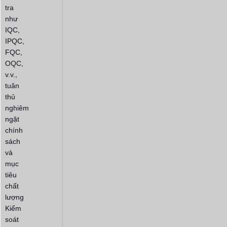
tra
như
IQC,
IPQC,
FQC,
OQC,
v.v.,
tuân
thủ
nghiêm
ngặt
chính
sách
và
mục
tiêu
chất
lượng
Kiểm
soát