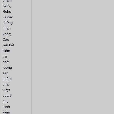
phẩm
SGS,
Rohs
và các
chứng
nhận
khác;
Các
liên kết
kiểm
tra
chất
lượng
sản
phẩm
phải
vượt
qua 8
quy
trình
kiểm