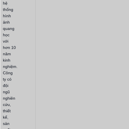
hệ
thống
hình
ảnh
quang
học
với
hơn 10
năm
kinh
nghiệm.
Công
ty có
đội
ngũ
nghiên
cứu,
thiết
kế,
sản