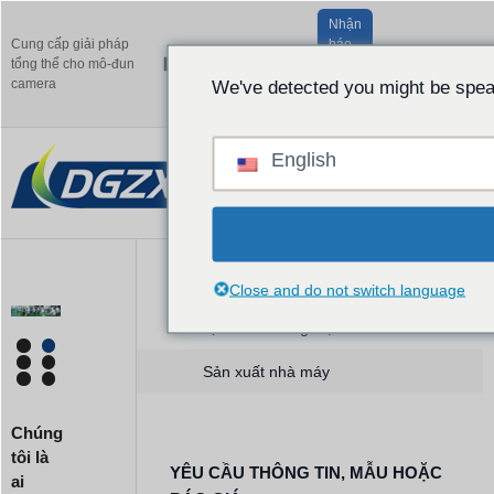
Nhận
Cung cấp giải pháp
báo
Vietname
tổng thể cho mô-đun
giá
camera
miễn
We've detected you might be speak
phí
English
Close and do not switch language
Lịch sử thương hiệu
Sản xuất nhà máy
Chúng
tôi là
YÊU CẦU THÔNG TIN, MẪU HOẶC
ai