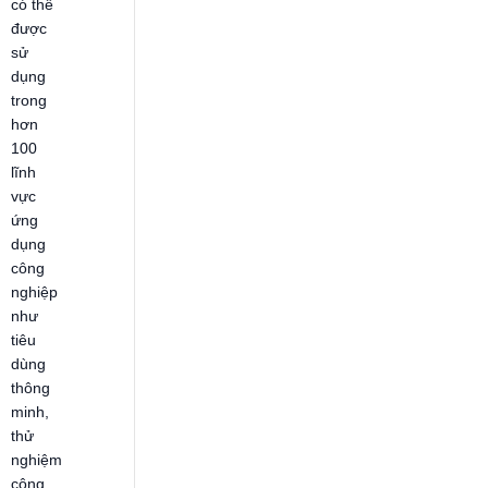
có thể
được
sử
dụng
trong
hơn
100
lĩnh
vực
ứng
dụng
công
nghiệp
như
tiêu
dùng
thông
minh,
thử
nghiệm
công