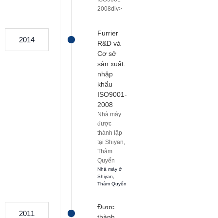
2008
div>
Furrier
2014
R&D và
Cơ sở
sản xuất.
nhập
khẩu
ISO9001-
2008
Nhà máy
được
thành lập
tại Shiyan,
Thâm
Quyến
Nhà máy ở
Shiyan,
Thâm Quyến
Được
2011
thành