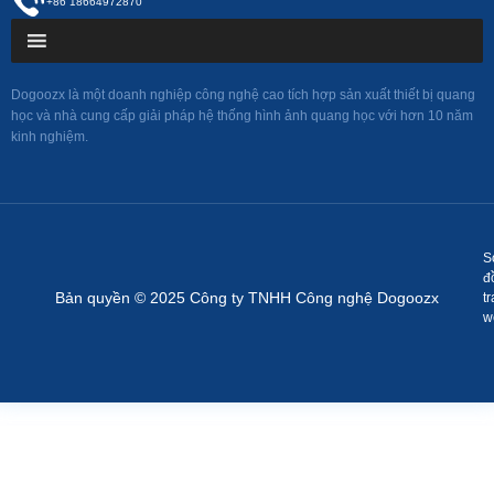
+86 18664972870
Dogoozx là một doanh nghiệp công nghệ cao tích hợp sản xuất thiết bị quang
học và nhà cung cấp giải pháp hệ thống hình ảnh quang học với hơn 10 năm
kinh nghiệm.
S
đ
Bản quyền © 2025 Công ty TNHH Công nghệ Dogoozx
t
w