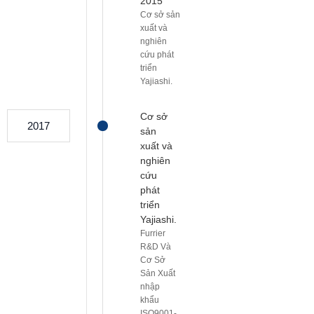
2015
Cơ sở sản
xuất và
nghiên
cứu phát
triển
Yajiashi.
Cơ sở
2017
sản
xuất và
nghiên
cứu
phát
triển
Yajiashi.
Furrier
R&D Và
Cơ Sở
Sản Xuất
nhập
khẩu
ISO9001-