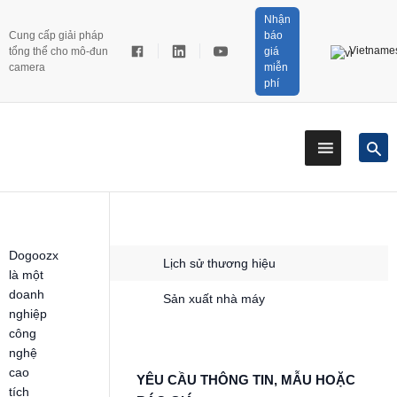
Nhận
Cung cấp giải pháp
báo
Vietname
tổng thể cho mô-đun
giá
camera
miễn
phí
Dogoozx
Lịch sử thương hiệu
là một
doanh
Sản xuất nhà máy
nghiệp
công
nghệ
cao
YÊU CẦU THÔNG TIN, MẪU HOẶC
tích