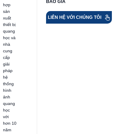
BÁO GIÁ
hợp
sản
LIÊN HỆ VỚI CHÚNG TÔI
xuất
thiết bị
quang
học và
nhà
cung
cấp
giải
pháp
hệ
thống
hình
ảnh
quang
học
với
hơn 10
năm