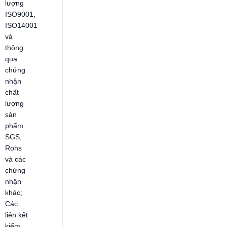
lượng
ISO9001,
ISO14001
và
thông
qua
chứng
nhận
chất
lượng
sản
phẩm
SGS,
Rohs
và các
chứng
nhận
khác;
Các
liên kết
kiểm