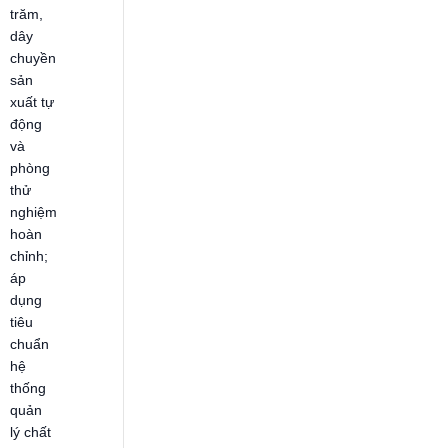
trăm,
dây
chuyền
sản
xuất tự
động
và
phòng
thử
nghiệm
hoàn
chỉnh;
áp
dụng
tiêu
chuẩn
hệ
thống
quản
lý chất