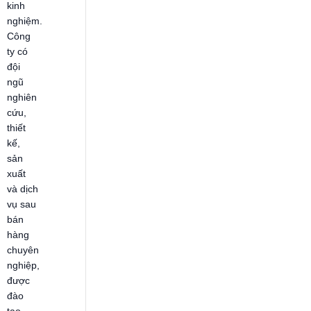
kinh
nghiệm.
Công
ty có
đội
ngũ
nghiên
cứu,
thiết
kế,
sản
xuất
và dịch
vụ sau
bán
hàng
chuyên
nghiệp,
được
đào