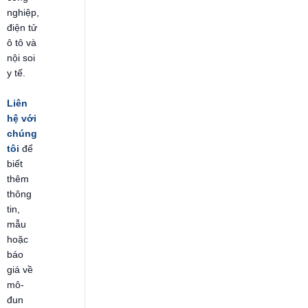
nghiệp,
điện tử
ô tô và
nội soi
y tế.
Liên
hệ với
chúng
tôi
để
biết
thêm
thông
tin,
mẫu
hoặc
báo
giá về
mô-
đun