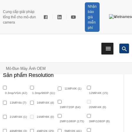
Nhận
Cung cấp giải pháp
báo
Vietnames
tổng thể cho mô-đun
giá
camera
miễn
phí
Mô-Đun Máy Ảnh OEM
Sản phẩm Resolution
11MP/4K
(1)
0.3mp/VGA
(42)
1.3mp/960P
(11)
12MP/4K
(15)
13MP/4k
(7)
16MP/4K
(4)
1MP/720P
(64)
20MP/4K
(0)
21MP/4K
(1)
24MP/6K
(0)
2MP/1080P
(175)
3MP/1080P
(8)
48MP/8K
(3)
4MP/2K
(25)
5MP/2K
(41)