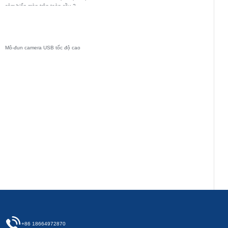
cảm biến màn trập toàn cầu 2
megapixel cho hệ thống giám sát lái
xe
Mô-đun camera USB tốc độ cao
+86 18664972870