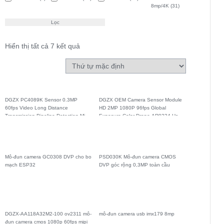
8mp/4K
(31)
Lọc
Hiển thị tất cả 7 kết quả
DGZX PC4089K Sensor 0.3MP
DGZX OEM Camera Sensor Module
60fps Video Long Distance
HD 2MP 1080P 96fps Global
Transmission Pipeline Detection Mini
Exposure Color Drone AR0234 Usb
Wide Angle Camera Module AHD
UVC Camera
CVBS
Mô-đun camera GC0308 DVP cho bo
PSD030K Mô-đun camera CMOS
mạch ESP32
DVP góc rộng 0,3MP toàn cầu
DGZX-AA118A32M2-100 ov2311 mô-
mô-đun camera usb imx179 8mp
đun camera cmos 1080p 60fps mipi