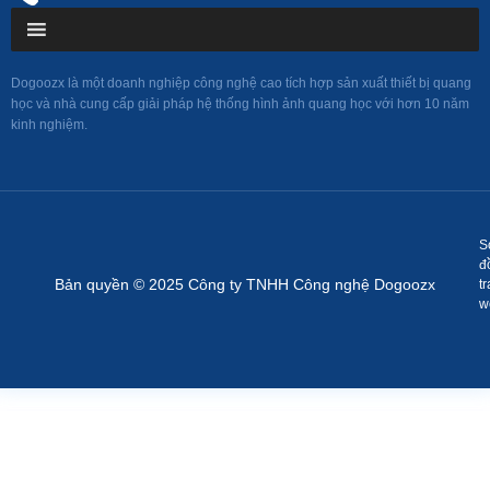
Dogoozx là một doanh nghiệp công nghệ cao tích hợp sản xuất thiết bị quang
học và nhà cung cấp giải pháp hệ thống hình ảnh quang học với hơn 10 năm
kinh nghiệm.
S
đ
Bản quyền © 2025 Công ty TNHH Công nghệ Dogoozx
t
w