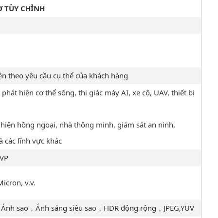
Ợ TÙY CHỈNH
n theo yêu cầu cụ thể của khách hàng
hát hiện cơ thể sống, thị giác máy AI, xe cộ, UAV, thiết bị
 hiện hồng ngoại, nhà thông minh, giám sát an ninh,
 các lĩnh vực khác
DVP
ron, v.v.
，Ánh sao，Ánh sáng siêu sao，HDR động rộng，JPEG,YUV