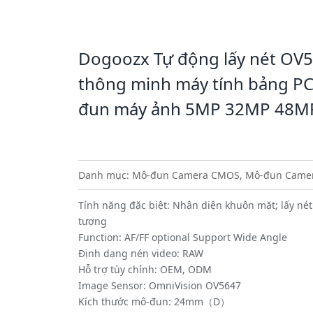
Dogoozx Tự động lấy nét OV5
thông minh máy tính bảng P
đun máy ảnh 5MP 32MP 48M
Danh mục:
Mô-đun Camera CMOS
,
Mô-đun Camer
Tính năng đặc biệt: Nhận diện khuôn mặt; lấy nét
tượng
Function: AF/FF optional Support Wide Angle
Định dạng nén video: RAW
Hỗ trợ tùy chỉnh: OEM, ODM
Image Sensor: OmniVision OV5647
Kích thước mô-đun: 24mm（D）