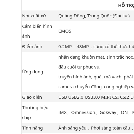
HỖ TR
Nơi xuất xứ
Quảng Đông, Trung Quốc (Đại lục)
Cảm biến hình
CMOS
ảnh
Điểm ảnh
0.2MP – 48MP，cũng có thể thực hiệ
nhận dạng khuôn mặt, sinh trắc học, p
đầu cuối tự phục vụ,
Ứng dụng
truyền hình ảnh, quét mã vạch, phát
camera chuyển động, công nghiệp và
Giao diện
USB USB2.0 USB3.0 MIPI CSI CSI2 
Thương hiệu
IMX、Omnivision、Gokway、ON、Mic
chip
Tính năng
Ánh sáng yếu，Phơi sáng toàn cầu