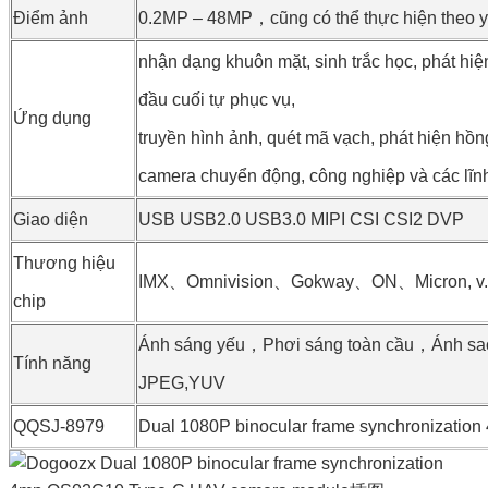
Điểm ảnh
0.2MP – 48MP，cũng có thể thực hiện theo y
nhận dạng khuôn mặt, sinh trắc học, phát hiện 
đầu cuối tự phục vụ,
Ứng dụng
truyền hình ảnh, quét mã vạch, phát hiện hồn
camera chuyển động, công nghiệp và các lĩn
Giao diện
USB USB2.0 USB3.0 MIPI CSI CSI2 DVP
Thương hiệu
IMX、Omnivision、Gokway、ON、Micron, v.
chip
Ánh sáng yếu，Phơi sáng toàn cầu，Ánh s
Tính năng
JPEG,YUV
QQSJ-8979
Dual 1080P binocular frame synchronizati